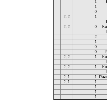
1
1
0
2, 2
1
2, 2
0
Ko
2
1
0
0
2, 2
1
Ko
2, 2
1
Ko
2, 1
1
Raa
2, 1
1
1
1
1