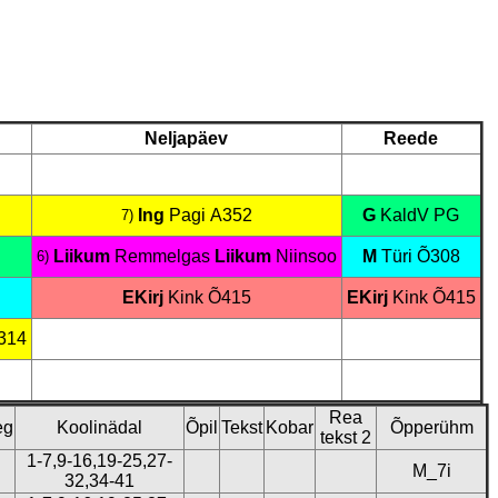
Neljapäev
Reede
Ing
Pagi
A352
G
KaldV
PG
7)
Liikum
Remmelgas
Liikum
Niinsoo
M
Türi
Õ308
6)
EKirj
Kink
Õ415
EKirj
Kink
Õ415
314
Rea
eg
Koolinädal
Õpil
Tekst
Kobar
Õpperühm
tekst 2
1-7,9-16,19-25,27-
M_7i
32,34-41