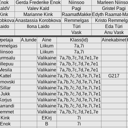
Enok
Gerda Frederike Enok
Niinsoo
Marleen Niins
aldV
Valev Kald
Pagi
Gristel Pagi
Kink
Marianne Kink
RaamatMakke
Edyth Raamat-M
obkova
Anastassia Korobkova
Remmelgas
Kristo Remmelg
aido
Ilona Laido
Türi
Eda Türi
Vask
Anu Vask
petaja
A.tunde
Aine
Klass(id)
Ainekabinet
mmelgas
Liikum
7a,7i
iinsoo
Liikum
7a,7i
urmsalu
Valikaine
7a,7b,7c,7d,7e1,7e
illepuu
Valikaine
7a,7b,7c,7d,7e,7e1
Mesila
Valikaine
7a,7b,7c,7d,7e,7e1
Kattel
Valikaine
7a,7b,7c,7d,7e,7i,7e1
G217
rnovski
Valikaine
7a,7b,7c,7d,7e,7i,7e1
Sillar
Valikaine
7a,7b,7c,7d,7e,7i,7e1
Jukk
Valikaine
7a,7b,7c,7d,7e,7i,7e1
Korjus
Valikaine
7a,7b,7c,7d,7e,7i,7e1
arrandi
Valikaine
7a,7b,7c,7d,7e,7i,7e1
emmet
Valikaine
7a,7b,7c,7d,7e1,7e
Kink
EKirj
7i
Enok
B
7i