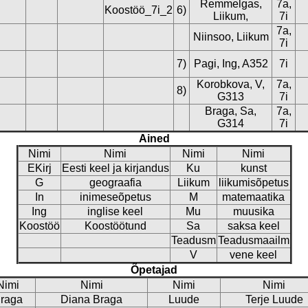
Remmelgas,
7a,
Koostöö_7i_2
6)
Liikum,
7i
7a,
Niinsoo, Liikum
7i
7)
Pagi, Ing, A352
7i
Korobkova, V,
7a,
8)
G313
7i
Braga, Sa,
7a,
G314
7i
Ained
Nimi
Nimi
Nimi
Nimi
EKirj
Eesti keel ja kirjandus
Ku
kunst
G
geograafia
Liikum
liikumisõpetus
In
inimeseõpetus
M
matemaatika
Ing
inglise keel
Mu
muusika
Koostöö
Koostöötund
Sa
saksa keel
Teadusm
Teadusmaailm
V
vene keel
Õpetajad
Nimi
Nimi
Nimi
Nimi
raga
Diana Braga
Luude
Terje Luude