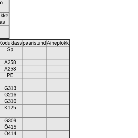
oo
akke
as
Koduklass
paaristund
Aineplokk
Sp
A258
A258
PE
G313
G216
G310
K125
G309
Õ415
Õ414