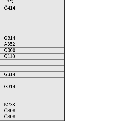
PG
Õ414
G314
A352
Õ308
Õ118
G314
G314
K238
Õ308
Õ308