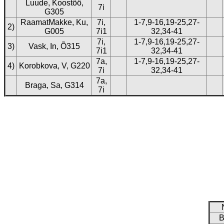
Luude, Koostöö,
7i
G305
RaamatMakke, Ku,
7i,
1-7,9-16,19-25,27-
2)
G005
7i1
32,34-41
7i,
1-7,9-16,19-25,27-
3)
Vask, In, Õ315
7i1
32,34-41
7a,
1-7,9-16,19-25,27-
4)
Korobkova, V, G220
7i
32,34-41
7a,
Braga, Sa, G314
7i
B