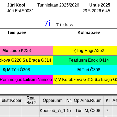
Jüri Kool
Tunniplaan 2025/2026
Untis 2025
Jüri Est-50031
29.5.2026 6:45
7i
7.i klass
Teisipäev
Kolmapäev
Mu
Laido
K238
Ing
Pagi
A352
7)
bkova
G220
Sa
Braga
G314
Teadusm
Enok
Õ414
M
Türi
Õ308
M
Türi
Õ308
5)
Remmelgas
Liikum
Niinsoo
V
Korobkova
G313
Sa
Braga
G
8)
Rea
Tekst
Kobar
Õpperühm
Nr.
Õp,Aine,Ruum
Kl
A
tekst 2
Koostöö_7i_1
5)
Türi, M, Õ308
7i