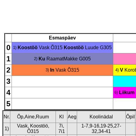
Esmaspäev
0
Koostöö
Vask
Õ315
Koostöö
Luude
G305
1)
1
Ku
RaamatMakke
G005
2)
2
In
Vask
Õ315
V
Koro
3)
4)
3
4
Liikum
6)
5
Nr.
Õp,Aine,Ruum
Kl
Aeg
Koolinädal
Õpil
Vask, Koostöö,
7i,
1-7,9-16,19-25,27-
1)
Õ315
7i1
32,34-41