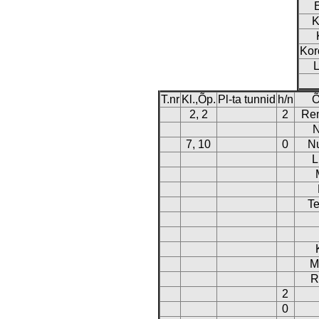
K
Kor
L
T.nr
Kl.,Õp.
Pl-ta tunnid
h/n
Õ
2, 2
2
Re
N
7, 10
0
N
L
Te
M
R
2
0