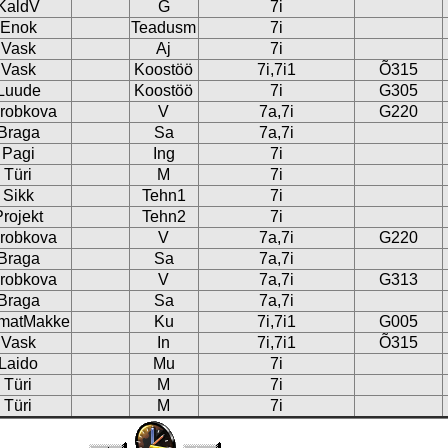
KaldV
G
7i
Enok
Teadusm
7i
Vask
Aj
7i
Vask
Koostöö
7i,7i1
Õ315
Luude
Koostöö
7i
G305
robkova
V
7a,7i
G220
Braga
Sa
7a,7i
Pagi
Ing
7i
Türi
M
7i
Sikk
Tehn1
7i
Projekt
Tehn2
7i
robkova
V
7a,7i
G220
Braga
Sa
7a,7i
robkova
V
7a,7i
G313
Braga
Sa
7a,7i
matMakke
Ku
7i,7i1
G005
Vask
In
7i,7i1
Õ315
Laido
Mu
7i
Türi
M
7i
Türi
M
7i