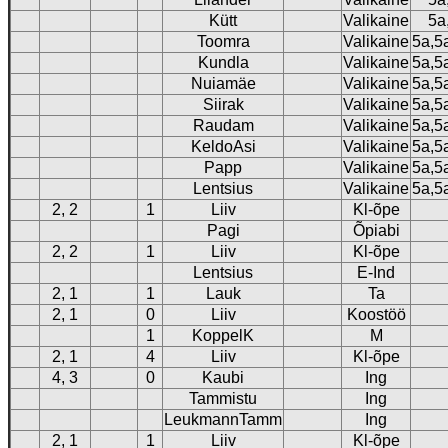
Kütt
Valikaine
5a
Toomra
Valikaine
5a,5
Kundla
Valikaine
5a,5
Nuiamäe
Valikaine
5a,5
Siirak
Valikaine
5a,5
Raudam
Valikaine
5a,5
KeldoAsi
Valikaine
5a,5
Papp
Valikaine
5a,5
Lentsius
Valikaine
5a,5
2, 2
1
Liiv
Kl-õpe
Pagi
Õpiabi
2, 2
1
Liiv
Kl-õpe
Lentsius
E-Ind
2, 1
1
Lauk
Ta
2, 1
0
Liiv
Koostöö
1
KoppelK
M
2, 1
4
Liiv
Kl-õpe
4, 3
0
Kaubi
Ing
Tammistu
Ing
LeukmannTamm
Ing
2, 1
1
Liiv
Kl-õpe