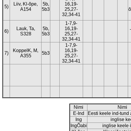
Liiv, Kl-õpe,
5b,
16,19-
5)
A154
5b3
25,27-
õ
32,34-41
1-7,9-
Lauk, Ta,
5b,
16,19-
6)
S328
5b3
25,27-
32,34-41
1-7,9-
KoppelK, M,
16,19-
7)
5b3
A355
25,27-
32,34-41
Nimi
Nimi
E-Ind
Eesti keele ind-tund
Ing
inglise ke
IngÕabi
inglise keele 