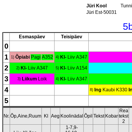
Jüri Kool
Tunn
Jüri Est-50031
5
Esmaspäev
Teisipäev
0
1
Õpiabi
Pagi
A352
Kl-
Liiv
A347
1)
4)
2
Kl-
Liiv
A347
Kl-
Liiv
A154
2)
5)
3
Liikum
Loik
Kl-
Liiv
A347
3)
4)
4
Ing
Kaubi
K330
I
8)
5
Rea
Nr.
Õp,Aine,Ruum
Kl
Aeg
Koolinädal
Õpil
Tekst
Kobar
tekst
2
1-7,9-