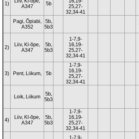
Liiv, Kl-õpe,
16,19-
1)
5b
A347
25,27-
32,34-41
Pagi, Õpiabi,
5b,
A352
5b3
1-7,9-
Liiv, Kl-õpe,
5b,
16,19-
2)
A347
5b3
25,27-
32,34-41
1-7,9-
16,19-
3)
Pent, Liikum,
5b
25,27-
32,34-41
5b,
Loik, Liikum
5b3
1-7,9-
Liiv, Kl-õpe,
5b,
16,19-
4)
A347
5b3
25,27-
32,34-41
1-7,9-