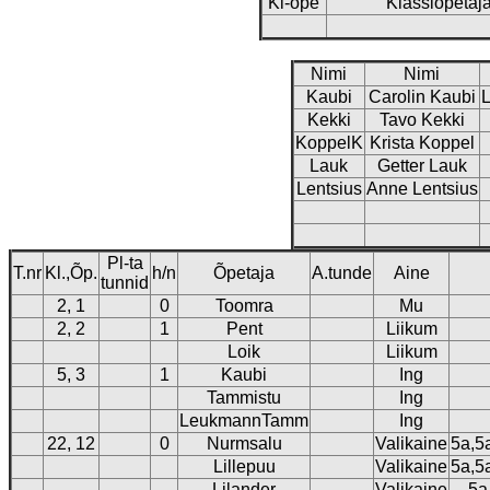
Kl-õpe
Klassiõpetaja
Nimi
Nimi
Kaubi
Carolin Kaubi
Kekki
Tavo Kekki
KoppelK
Krista Koppel
Lauk
Getter Lauk
Lentsius
Anne Lentsius
Pl-ta
T.nr
Kl.,Õp.
h/n
Õpetaja
A.tunde
Aine
tunnid
2, 1
0
Toomra
Mu
2, 2
1
Pent
Liikum
Loik
Liikum
5, 3
1
Kaubi
Ing
Tammistu
Ing
LeukmannTamm
Ing
22, 12
0
Nurmsalu
Valikaine
5a,5
Lillepuu
Valikaine
5a,5
Lilander
Valikaine
5a