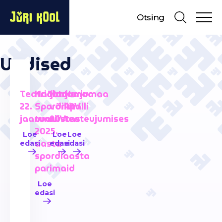
Otsing
Uudised
Teatriõhtu
Harjumaa
Harjumaa
Harjumaa
22.
Spordiliit
võrkpalli
MV
jaanuaril
tunnustas
MV
teateujumises
2025.
Loe
Loe
Loe
aasta
edasi
edasi
edasi
spordiaasta
parimaid
Loe
edasi