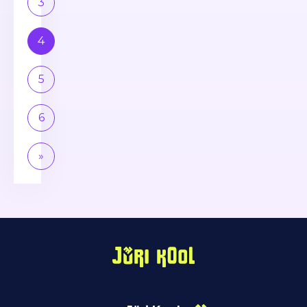
3
4
5
6
»